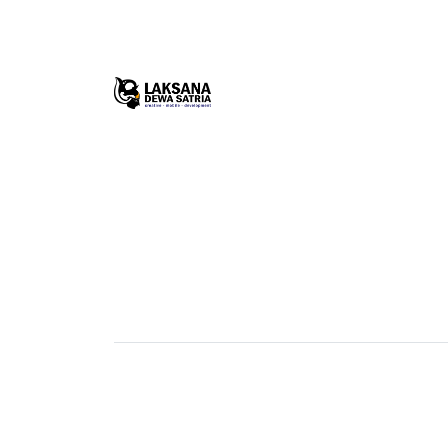
Tenaga penjualan profesional kami telah
menjalin hubungan baik dengan merek dan
agensi besar untuk menjamin tingkat pengisia
tertinggi untuk inventaris Anda.