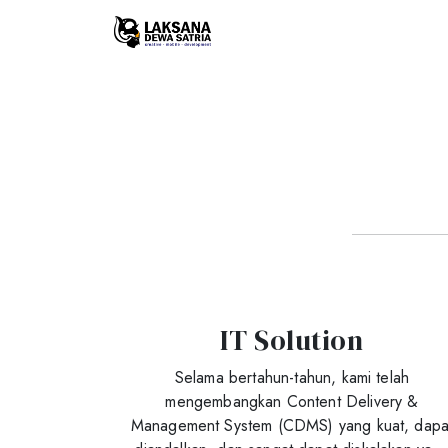
IT Solution
Selama bertahun-tahun, kami telah
mengembangkan Content Delivery &
Management System (CDMS) yang kuat, dapa