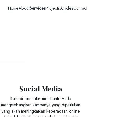
Home
About
Services
Projects
Articles
Contact
Social Media
Kami di sini untuk membantu Anda
mengembangkan kampanye yang diperlukan
yang akan meningkatkan keberadaan online