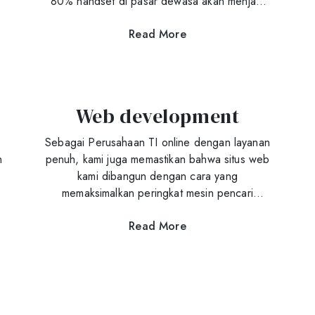
g
80% handset di pasar dewasa akan menjadi
r
ponsel pintar. Saat ini lebih banyak tablet yang
Read More
diproduksi daripada komputer laptop
Web development
Sebagai Perusahaan TI online dengan layanan
n
penuh, kami juga memastikan bahwa situs web
kami dibangun dengan cara yang
memaksimalkan peringkat mesin pencari
mereka di Google. Menggunakan teknik
Read More
Desain Web Responsif (RWD), kami juga
u
dapat mendesain situs web Anda sehingga
n
tata letaknya dapat beradaptasi dengan
lingkungan tampilan yang berbeda. Dengan
cara ini, pengguna di berbagai perangkat
(laptop, monitor layar lebar, iPhone, iPad,